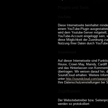
Plugins und Tools
YouTube
Diese Internetseite beinhaltet mind
einem YouTube-Plugin ausgestattete
wird dem Youtube-Server mitgeteilt,
YouTube-Account eingeloggt sein, w
diese Möglichkeit der Zuordnung zu
Nutzung Ihrer Daten durch YouTube 
Soundcloud
Auf dieser Internetseite sind Fun
House, Crown May, Maindy, Cardiff
und das Hinterlassen von Komment
übertragen. Wir weisen darauf hin, 
SoundCloud erhalten. Weitere Infor
unter
http://soundcloud.com/pages/
Ihre Datenschutzeinstellungen bei 
Zugriffsdaten
Der Websitebetreiber bzw. Seitenpro
werden so protokolliert: