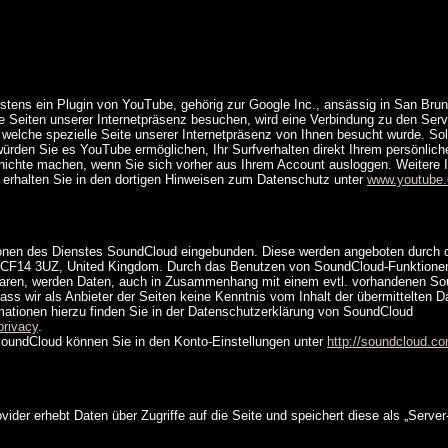
estens ein Plugin von YouTube, gehörig zur Google Inc., ansässig in San Brun
 Seiten unserer Internetpräsenz besuchen, wird eine Verbindung zu den Ser
 welche spezielle Seite unserer Internetpräsenz von Ihnen besucht wurde. Sol
ürden Sie es YouTube ermöglichen, Ihr Surfverhalten direkt Ihrem persönlich
nichte machen, wenn Sie sich vorher aus Ihrem Account ausloggen. Weitere 
erhalten Sie in den dortigen Hinweisen zum Datenschutz unter
www.youtube
ktionen des Dienstes SoundCloud eingebunden. Diese werden angeboten durch
 CF14 3UZ, United Kingdom. Durch das Benutzen von SoundCloud-Funktionen
aren, werden Daten, auch in Zusammenhang mit einem evtl. vorhandenen S
dass wir als Anbieter der Seiten keine Kenntnis vom Inhalt der übermittelten
mationen hierzu finden Sie in der Datenschutzerklärung von SoundCloud
privacy
.
SoundCloud können Sie in den Konto-Einstellungen unter
http://soundcloud.co
vider erhebt Daten über Zugriffe auf die Seite und speichert diese als „Server