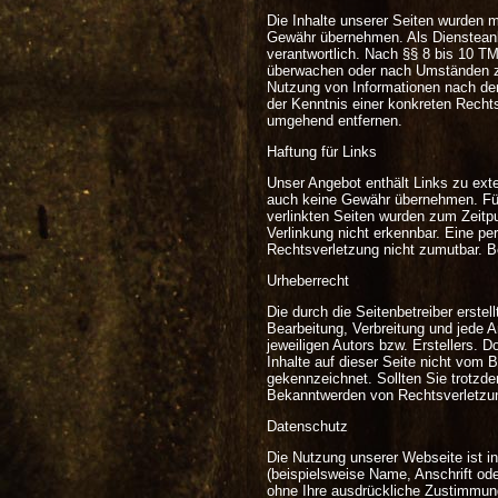
Die Inhalte unserer Seiten wurden mit
Gewähr übernehmen. Als Diensteanb
verantwortlich. Nach §§ 8 bis 10 TM
überwachen oder nach Umständen zu 
Nutzung von Informationen nach den
der Kenntnis einer konkreten Recht
umgehend entfernen.
Haftung für Links
Unser Angebot enthält Links zu exte
auch keine Gewähr übernehmen. Für di
verlinkten Seiten wurden zum Zeitp
Verlinkung nicht erkennbar. Eine per
Rechtsverletzung nicht zumutbar. B
Urheberrecht
Die durch die Seitenbetreiber erste
Bearbeitung, Verbreitung und jede 
jeweiligen Autors bzw. Erstellers. 
Inhalte auf dieser Seite nicht vom B
gekennzeichnet. Sollten Sie trotzd
Bekanntwerden von Rechtsverletzun
Datenschutz
Die Nutzung unserer Webseite ist 
(beispielsweise Name, Anschrift ode
ohne Ihre ausdrückliche Zustimmung 