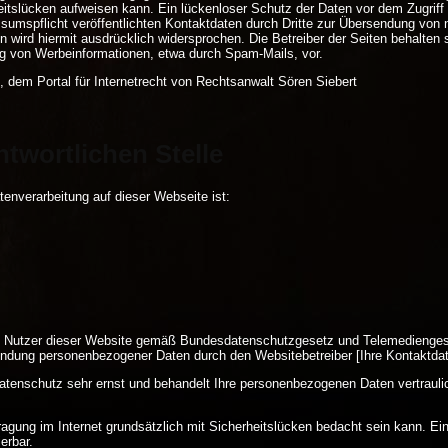
tslücken aufweisen kann. Ein lückenloser Schutz der Daten vor dem Zugriff du
mspflicht veröffentlichten Kontaktdaten durch Dritte zur Übersendung von n
 wird hiermit ausdrücklich widersprochen. Die Betreiber der Seiten behalten s
g von Werbeinformationen, etwa durch Spam-Mails, vor.
, dem Portal für Internetrecht von Rechtsanwalt Sören Siebert
ntwortlichen Stelle
atenverarbeitung auf dieser Webseite ist:
ie Nutzer dieser Website gemäß Bundesdatenschutzgesetz und Telemedienges
dung personenbezogener Daten durch den Websitebetreiber [Ihre Kontaktdate
atenschutz sehr ernst und behandelt Ihre personenbezogenen Daten vertrauli
agung im Internet grundsätzlich mit Sicherheitslücken bedacht sein kann. Ei
ierbar.