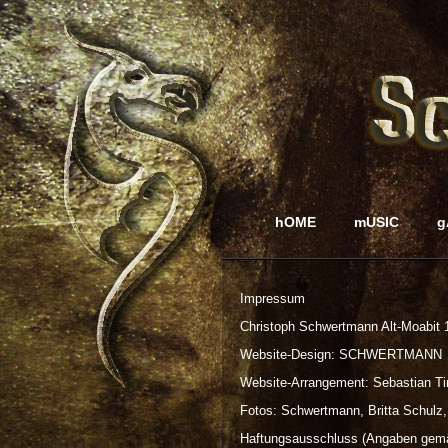
hOME
mUSIC
g
Impressum
Christoph Schwertmann Alt-Moabit 1
Website-Design: SCHWERTMANN
Website-Arrangement: Sebastian 
Fotos: Schwertmann, Britta Schulz,
Haftungsausschluss (Angaben gemä