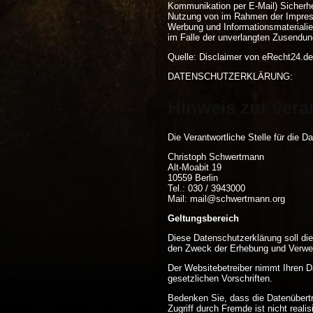
Kommunikation per E-Mail) Sicherhei
Nutzung von im Rahmen der Impressu
Werbung und Informationsmaterialien
im Falle der unverlangten Zusendun
Quelle: Disclaimer von eRecht24.de
DATENSCHUTZERKLÄRUNG:
Hinweis zur vera
Die Verantwortliche Stelle für die D
Christoph Schwertmann
Alt-Moabit 19
10559 Berlin
Tel.: 030 / 3943000
Mail: mail@schwertmann.org
Geltungsbereich
Diese Datenschutzerklärung soll d
den Zweck der Erhebung und Verwen
Der Websitebetreiber nimmt Ihren D
gesetzlichen Vorschriften.
Bedenken Sie, dass die Datenübertr
Zugriff durch Fremde ist nicht realis