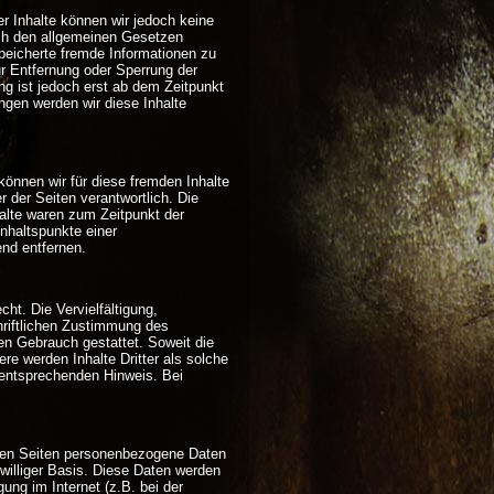
der Inhalte können wir jedoch keine
ach den allgemeinen Gesetzen
speicherte fremde Informationen zu
ur Entfernung oder Sperrung der
g ist jedoch erst ab dem Zeitpunkt
gen werden wir diese Inhalte
können wir für diese fremden Inhalte
r der Seiten verantwortlich. Die
halte waren zum Zeitpunkt der
Anhaltspunkte einer
nd entfernen.
ht. Die Vervielfältigung,
hriftlichen Zustimmung des
len Gebrauch gestattet. Soweit die
ere werden Inhalte Dritter als solche
 entsprechenden Hinweis. Bei
eren Seiten personenbezogene Daten
iwilliger Basis. Diese Daten werden
ung im Internet (z.B. bei der