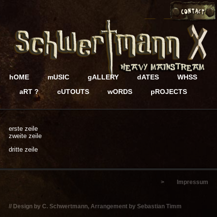
hOME
mUSIC
gALLERY
dATES
WHSS
aRT ?
cUTOUTS
wORDS
pROJECTS
erste zeile
zweite zeile
dritte zeile
>
Impressum
// Design by C. Schwertmann, Arrangement by
Sebastian Timm